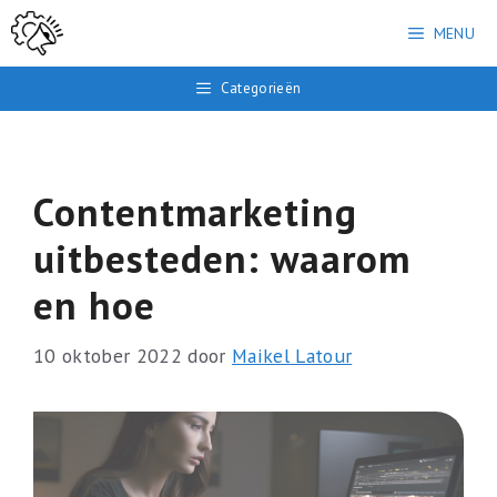
Ga
MENU
naar
de
Categorieën
inhoud
Contentmarketing
uitbesteden: waarom
en hoe
10 oktober 2022
door
Maikel Latour