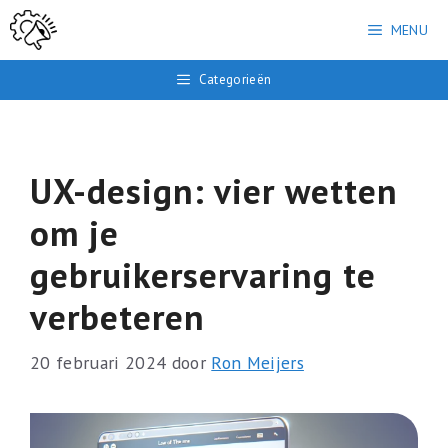
Ga
MENU
naar
de
Categorieën
inhoud
UX-design: vier wetten
om je
gebruikerservaring te
verbeteren
20 februari 2024
door
Ron Meijers