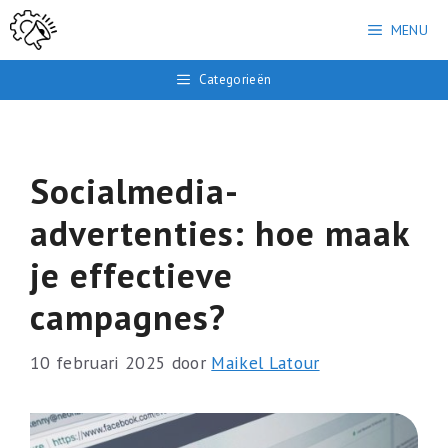
Ga
MENU
naar
de
Categorieën
inhoud
Socialmedia-
advertenties: hoe maak
je effectieve
campagnes?
10 februari 2025
door
Maikel Latour