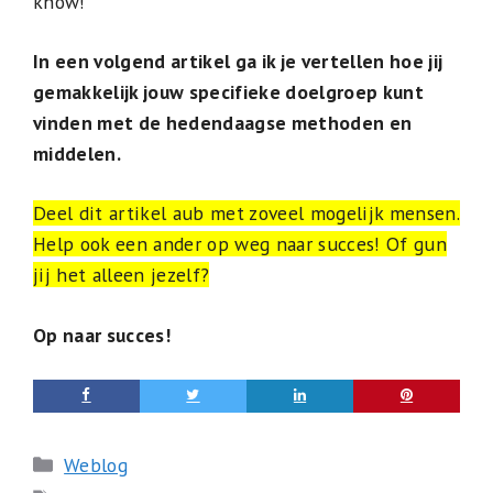
know!
In een volgend artikel ga ik je vertellen hoe jij
gemakkelijk jouw specifieke doelgroep kunt
vinden met de hedendaagse methoden en
middelen.
Deel dit artikel aub met zoveel mogelijk mensen.
Help ook een ander op weg naar succes! Of gun
jij het alleen jezelf?
Op naar succes!
Categorieën
Weblog