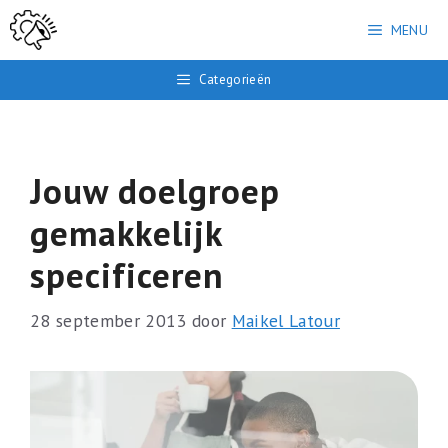
Ga
MENU
naar
de
Categorieën
inhoud
Jouw doelgroep
gemakkelijk
specificeren
28 september 2013
door
Maikel Latour