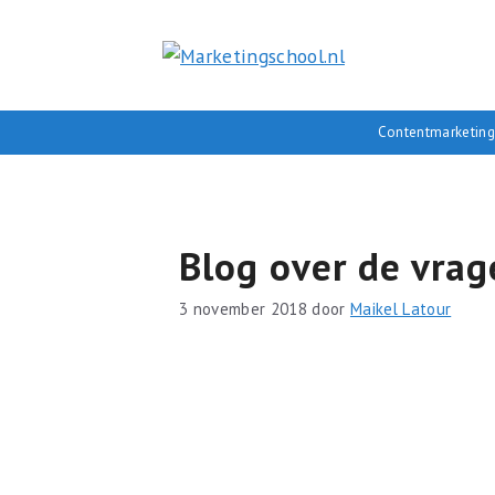
Ga
naar
de
inhoud
Contentmarketing
Blog over de vrag
3 november 2018
door
Maikel Latour