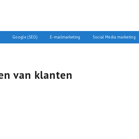
Google (SEO)
E-mailmarketing
Social Media marketing
en van klanten